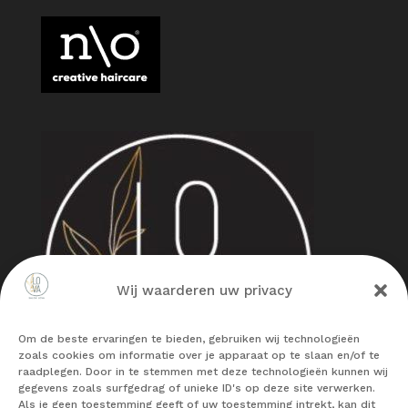
Wij waarderen uw privacy
Om de beste ervaringen te bieden, gebruiken wij technologieën
zoals cookies om informatie over je apparaat op te slaan en/of te
raadplegen. Door in te stemmen met deze technologieën kunnen wij
gegevens zoals surfgedrag of unieke ID's op deze site verwerken.
Als je geen toestemming geeft of uw toestemming intrekt, kan dit