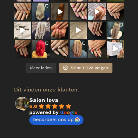
Meer laden
Salon LOVA volgen
Dit vinden onze klanten!
Salon lova
5.0
powered by
G
o
o
g
l
e
beoordeel ons op