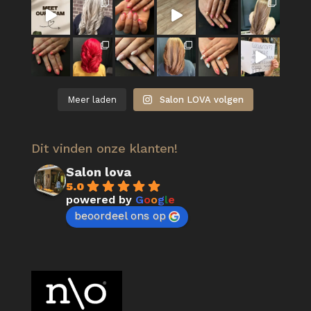
Meer laden
Salon LOVA volgen
Dit vinden onze klanten!
Salon lova
5.0
powered by
G
o
o
g
l
e
beoordeel ons op